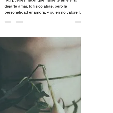
An Medina
3 min de lectura
Lo que es para ti
aunque te quites, y lo
que no aunque te
pongas…
“No puedes hacer que nadie te ame sino
dejarte amar, lo físico atrae, pero la
personalidad enamora, y quien no valore lo
que tiene, ...