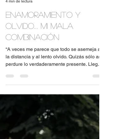
An Medina
4 min de lectura
Enamoramiento y
olvido… Mi mala
combinación
“A veces me parece que todo se asemeja a
la distancia y al lento olvido. Quizás sólo así
perdure lo verdaderamente presente. Llegará
un...