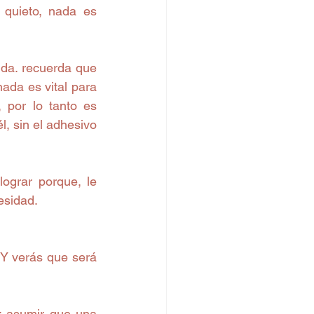
quieto, nada es 
da. recuerda que 
ada es vital para 
 por lo tanto es 
l, sin el adhesivo 
grar porque, le 
esidad.
 Y verás que será 
: asumir que una 