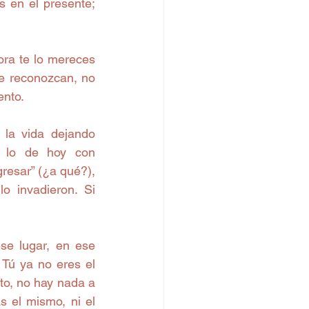
 en el presente; 
ora te lo mereces 
e reconozcan, no 
ento.
la vida dejando 
r lo de hoy con 
resar” (¿a qué?), 
o invadieron. Si 
se lugar, en ese 
 Tú ya no eres el 
o, no hay nada a 
s el mismo, ni el 