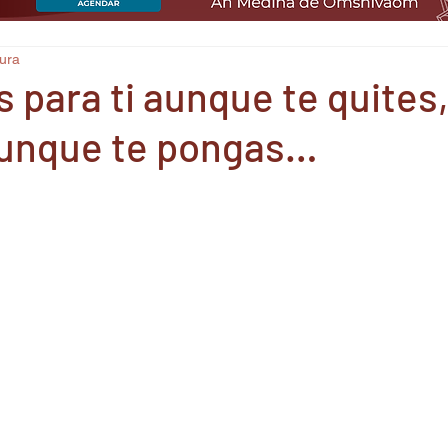
tura
 para ti aunque te quites,
aunque te pongas…