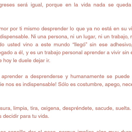
greses será igual, porque en la vida nada se queda 
mor por ti mismo desprender lo que ya no está en su vi
dispensable. Ni una persona, ni un lugar, ni un trabajo, n
do usted vino a este mundo “llegó” sin ese adhesivo,
gado a él, y es un trabajo personal aprender a vivir sin é
hoy le duele dejar ir. 
aprender a desprenderse y humanamente se puede lo
die nos es indispensable! Sólo es costumbre, apego, nec
ura, limpia, tira, oxigena, despréndete, sacude, suelta.
 decidir para tu vida.
es sencillo dar el paso, porque implica algo muy duro