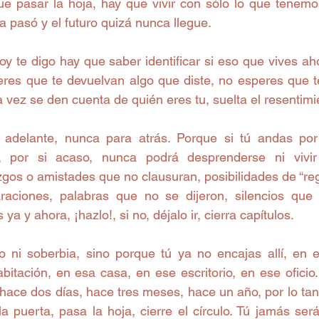
que pasar la hoja, hay que vivir con sólo lo que tenemos
 pasó y el futuro quizá nunca llegue.
hoy te digo hay que saber identificar si eso que vives ah
eres que te devuelvan algo que diste, no esperes que t
vez se den cuenta de quién eres tu, suelta el resentimi
 adelante, nunca para atrás. Porque si tú andas por 
”, por si acaso, nunca podrá desprenderse ni vivi
zgos o amistades que no clausuran, posibilidades de “reg
aciones, palabras que no se dijeron, silencios que l
ya y ahora, ¡hazlo!, si no, déjalo ir, cierra capítulos.
o ni soberbia, sino porque tú ya no encajas allí, en e
itación, en esa casa, en ese escritorio, en ese oficio.
hace dos días, hace tres meses, hace un año, por lo tant
la puerta, pasa la hoja, cierre el círculo. Tú jamás será