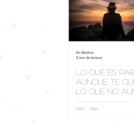
An Medina
3 min de lectura
Lo que es par
aunque te qui
lo que no au
te pongas…