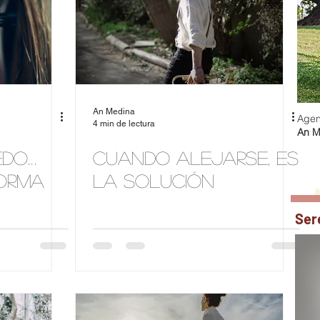
An Medina
Agen
4 min de lectura
An M
edo…
Cuando alejarse, es
orma
la solución
Ser