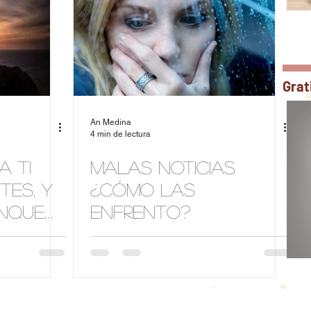
Grat
An Medina
4 min de lectura
a ti
Malas Noticias
tes, y
¿Cómo las
nque
enfrento?