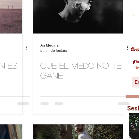
An Medina
Cre
5 min de lectura
¡Ún
én es
Que el miedo no te
Un
gane
Ses