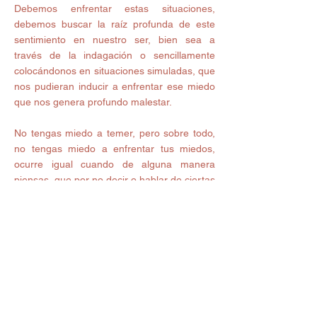
Debemos enfrentar estas situaciones, 
debemos buscar la raíz profunda de este 
sentimiento en nuestro ser, bien sea a 
través de la indagación o sencillamente 
colocándonos en situaciones simuladas, que 
nos pudieran inducir a enfrentar ese miedo 
que nos genera profundo malestar.
No tengas miedo a temer, pero sobre todo, 
no tengas miedo a enfrentar tus miedos, 
ocurre igual cuando de alguna manera 
piensas, que por no decir o hablar de ciertas 
cosas, éstas no van a suceder, el miedo 
seguirá presente en ti, hasta que descubras 
la causa que lo origina y puedas entender 
que el miedo, es sencillamente un efecto de 
esa causa y al anular o aceptar la causa, el 
efecto que en este caso es el miedo, si no 
llega a desaparecer por completo, al menos 
habrás identificado que obedece a una 