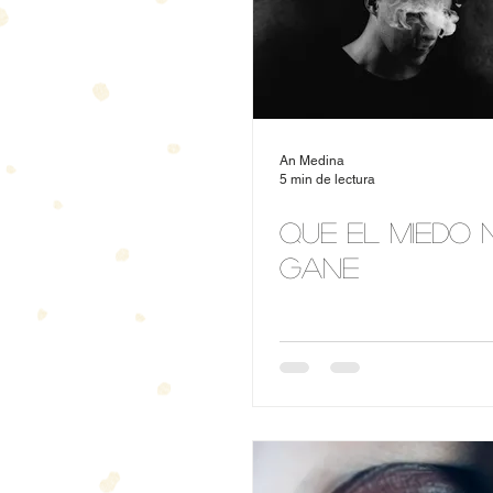
An Medina
5 min de lectura
Que el miedo 
gane