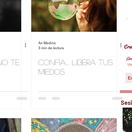
An Medina
Cre
3 min de lectura
¡Ún
no te
Confía… Libera tus
Un
miedos
Ses