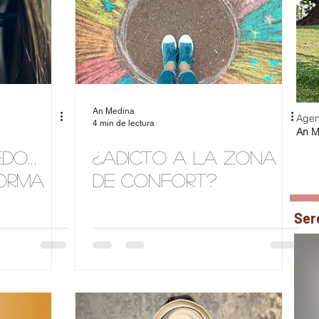
An Medina
Agen
4 min de lectura
An M
edo…
¿Adicto a la Zona
orma
de Confort?
Ser