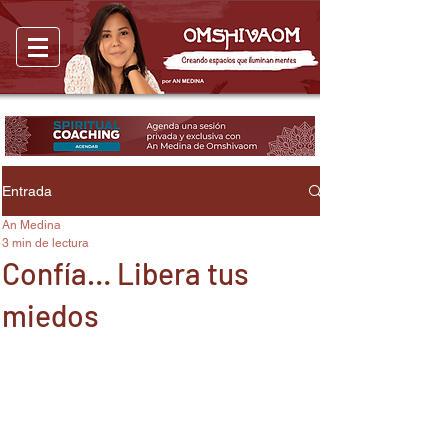
Entrada
An Medina
3 min de lectura
Confía… Libera tus
miedos