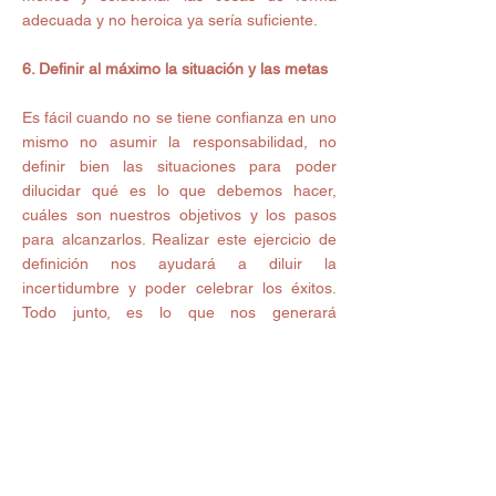
adecuada y no heroica ya sería suficiente.
6. Definir al máximo la situación y las metas
Es fácil cuando no se tiene confianza en uno 
mismo no asumir la responsabilidad, no 
definir bien las situaciones para poder 
dilucidar qué es lo que debemos hacer, 
cuáles son nuestros objetivos y los pasos 
para alcanzarlos. Realizar este ejercicio de 
definición nos ayudará a diluir la 
incertidumbre y poder celebrar los éxitos. 
Todo junto, es lo que nos generará 
confianza.
7. Tomar consciencia del cuerpo
Conectarse con el cuerpo y sus necesidades 
de forma regular a lo largo del día, ayudará 
a salir de la mente. Esto nos aleja de la 