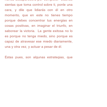
sientas que toma control sobre ti, ponle una 
cara, y dile que lidiarás con él en otro 
momento, que en este no tienes tiempo 
porque debes concentrar tus energías en 
cosas positivas, en imaginar el triunfo, en 
saborear la victoria.  La gente exitosa no lo 
es porque no tenga miedo, sino porque es 
capaz de atravesar ese miedo diariamente, 
una y otra vez, y actuar a pesar de él. 
Estas pues, son algunas estrategias, que 
tienen que ver con tus creencias, pero hay 
otras estrategias de índole más práctica 
para reducir  tus miedos hasta el punto que 
te permitan actuar para lograr lo que sea 
que traes en la cabeza y que sabes que te 
hará más pleno y más feliz que aquello con 
lo que te estás conformando hoy y son tan 
simples como escribirlas, distrae tu mente 
leyendo un buen libro o escuchando la 