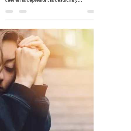
Tú también puedes
sanar...
Sanar el alma significa ir dándole un
descanso, ocuparse constructivamente de no
caer en la depresión, la desdicha y
abandono de ti...