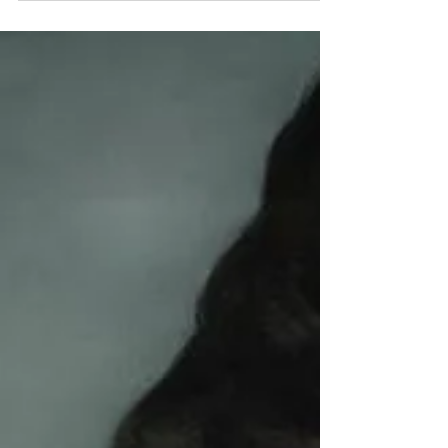
verdadero logro de su vida personal o de la
vida de algún personaje histórico no se haya
debido...