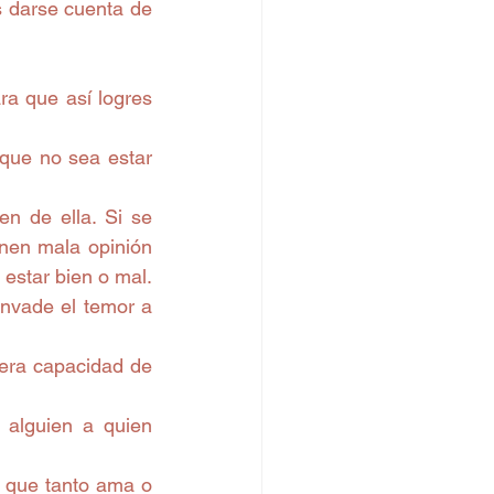
s darse cuenta de 
a que así logres 
que no sea estar 
n de ella. Si se 
nen mala opinión 
de ella, se esfuma la felicidad. Dependen en exceso de los demás para estar bien o mal.  
invade el temor a 
era capacidad de 
 alguien a quien 
 que tanto ama o 