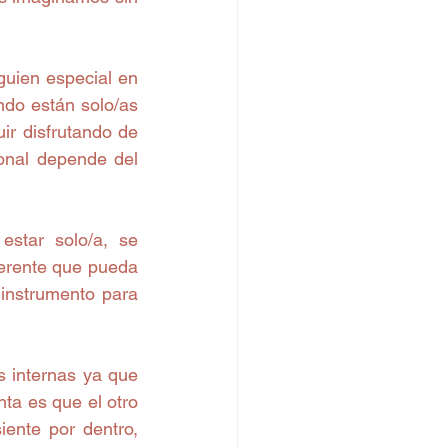
uien especial en 
do están solo/as 
r disfrutando de 
onal depende del 
tar solo/a, se 
ferente que pueda 
instrumento para 
 internas ya que 
ta es que el otro 
ente por dentro, 