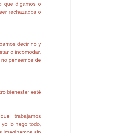
o que digamos o 
ser rechazados o 
amos decir no y 
tar o incomodar, 
í no pensemos de 
 bienestar esté 
ue trabajamos 
yo lo hago todo, 
os imaginamos sin 