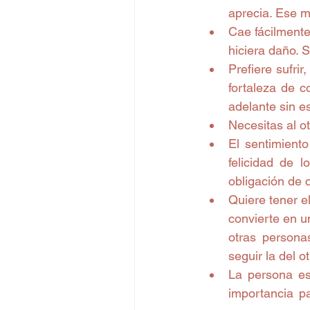
aprecia. Ese m
Cae fácilmente
hiciera daño. S
Prefiere sufri
fortaleza de c
adelante sin e
Necesitas al otr
El sentimient
felicidad de l
obligación de c
Quiere tener el
convierte en u
otras persona
seguir la del ot
La persona es
importancia pa