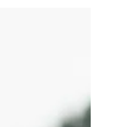
latinoamericanos la palabra emigrar nos es
muy familiar. Todos tenemos algún conocido,
familiar o...