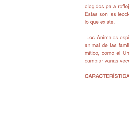
elegidos para refle
Estas son las lecc
lo que existe.
 Los Animales espirituales no necesariamente son animales exóticos: pueden ser cualquier 
animal de las fami
mítico, como el Un
cambiar varias vec
CARACTERÍSTICA