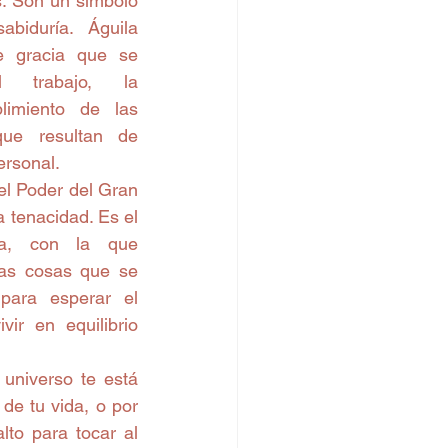
. Son un símbolo 
biduría. Águila 
 gracia que se 
 trabajo, la 
imiento de las 
ue resultan de 
ersonal.
l Poder del Gran 
a tenacidad. Es el 
a, con la que 
as cosas que se 
para esperar el 
ir en equilibrio 
universo te está 
e tu vida, o por 
to para tocar al 