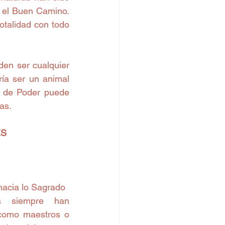
n el Buen Camino. 
talidad con todo 
ía ser un animal 
l de Poder puede 
as.
ES
acia lo Sagrado
s siempre han 
como maestros o 