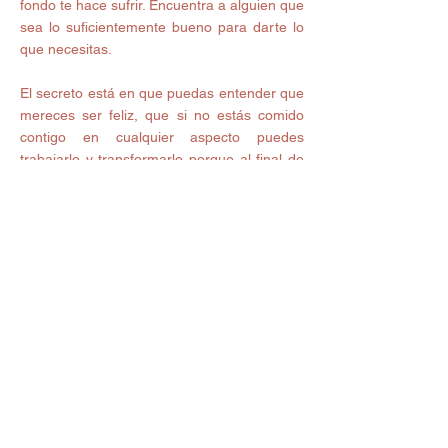
fondo te hace sufrir. Encuentra a alguien que 
sea lo suficientemente bueno para darte lo 
que necesitas.
El secreto está en que puedas entender que 
mereces ser feliz, que si no estás comido 
contigo en cualquier aspecto puedes 
trabajarlo y transformarlo porque al final de 
todo sólo tu tienes el poder para regalarte 
nuevas situaciones a tu vida que te 
transformen y te llenen de paz y seguridad. 
An Medina
#friendzone
#amor
#enamoramiento
#enamorarse
#amorpropio
#desilusión
#desapego
#desamor
#frustracion
#cambios
#espiritualidad
#omshivaom