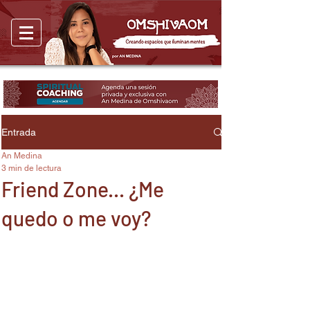
Entrada
An Medina
3 min de lectura
Friend Zone... ¿Me
quedo o me voy?