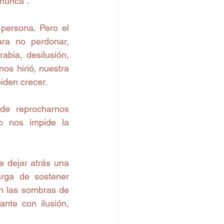
 nunca”.
persona. Pero el 
a no perdonar, 
bia, desilusión, 
os hirió, nuestra 
iden crecer.
e reprocharnos 
o nos impide la 
 dejar atrás una 
rga de sostener 
n las sombras de 
nte con ilusión, 