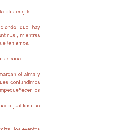
 otra mejilla.
ndiendo que hay 
tinuar, mientras 
 que teníamos.
 más sana.
margan el alma y 
ues confundimos 
empequeñecer los 
r o justificar un 
mizar los eventos 