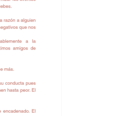
uebes.
a razón a alguien 
egativos que nos 
blemente a la 
timos amigos de 
ie más.
su conducta pues 
n hasta peor. El 
e encadenado. El 