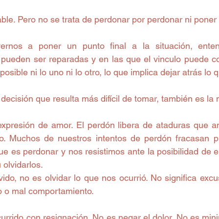
e. Pero no se trata de perdonar por perdonar ni poner la
ernos a poner un punto final a la situación, ente
 pueden ser reparadas y en las que el vinculo puede con
osible ni lo uno ni lo otro, lo que implica dejar atrás lo
a decisión que resulta más difícil de tomar, también es la
xpresión de amor. El perdón libera de ataduras que a
o. Muchos de nuestros intentos de perdón fracasan p
ue es perdonar y nos resistimos ante la posibilidad de 
 olvidarlos.
ido, no es olvidar lo que nos ocurrió. No significa excusa
o o mal comportamiento.
urrido con resignación. No es negar el dolor. No es mini