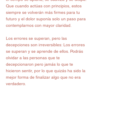
Que cuando actúas con principios, estos 
siempre se volverán más firmes para tu 
futuro y el dolor suponía solo un paso para 
contemplarnos con mayor claridad.
Los errores se superan, pero las 
decepciones son irreversibles: Los errores 
se superan y se aprende de ellos. Podrás 
olvidar a las personas que te 
decepcionaron pero jamás lo que te 
hicieron sentir, por lo que quizás ha sido la 
mejor forma de finalizar algo que no era 
verdadero.
Gracias a todo lo aprendido, hoy soy mejor 
persona: Gracias a todo lo aprendido, soy 
otra persona. No menos sensible, ni 
inocente, ni tampoco más “avispada”. 
Simplemente soy una persona con las 
cosas más claras, más autosuficiente y con 