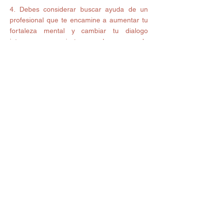
4. Debes considerar buscar ayuda de un 
profesional que te encamine a aumentar tu 
fortaleza mental y cambiar tu dialogo 
interno, para guiarte en el proceso de 
sanación, además de que puede   ayudarte 
a clarificar los sentimientos.  
5. Comprende  que el amor es un 
sentimiento espontáneo.  
6. Más allá de la tristeza, ten clara tu 
finalidad de seguir adelante.  Recuerda que 
estás atravesando por una etapa que en 
algún momento terminará. Muéstrate 
disponible para recibir los nuevos proyectos 
que llegarán a tu vida.   
7. Comprende que existe vida más allá de 
una relación –y separación– de pareja, y 
más si hay hijos, quienes necesitan de tus 