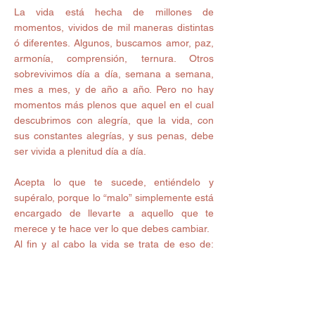
La vida está hecha de millones de 
momentos, vividos de mil maneras distintas 
ó diferentes. Algunos, buscamos amor, paz, 
armonía, comprensión, ternura. Otros 
sobrevivimos día a día, semana a semana, 
mes a mes, y de año a año. Pero no hay 
momentos más plenos que aquel en el cual 
descubrimos con alegría, que la vida, con 
sus constantes alegrías, y sus penas, debe 
ser vivida a plenitud día a día.
Acepta lo que te sucede, entiéndelo y 
supéralo, porque lo “malo” simplemente está 
encargado de llevarte a aquello que te 
merece y te hace ver lo que debes cambiar.
Al fin y al cabo la vida se trata de eso de: 
CAMBIAR, el día en la noche, la luna por el 
sol, el niño por el adolescente….
Todo es un ciclo, todo viene y va y 