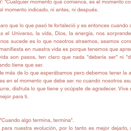
"Cualquier momento que comience, es el momento corr
l momento indicado, ni antes, ni después.
laro que lo que pasó te fortaleció y es entonces cuando d
 el Universo, la vida, Dios, la energía, nos sorprend
 nos sucede es lo que nosotros atraemos, seamos consc
 manifiesta en nuestra vida es porque tenemos que apre
vida son pasos, ten claro que nada "debería ser" ni "de
ndo tiene que ser.
e más de lo que esperábamos pero debemos tener la ac
 es en el momento que debe ser no cuando nosotros as
curre, disfruta lo que tiene y ocúpate de agradecer. Vive s
ejor para ti.
uando algo termina, termina".   
 para nuestra evolución, por lo tanto es mejor dejarlo, 