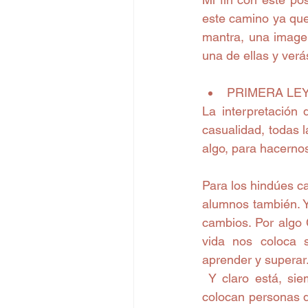
este camino ya que
mantra, una imagen
una de ellas y ver
PRIMERA LEY: "
La interpretación 
casualidad, todas l
algo, para hacerno
Para los hindúes c
alumnos también. Y
cambios. Por algo C
vida nos coloca 
aprender y superar
 Y claro está, siempre a lo que nos resistimos persiste en nuestra vida, porque se nos 
colocan personas q