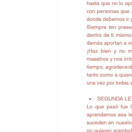
hasta que no lo a
con personas que s
donde debemos ir y
Siempre ten presen
dentro de ti mismo.
demás aportan a nu
¡Haz bien y no mi
maestros y nos irrit
tiempo, agradecerás
tanto como a quien
una vez por todas a
SEGUNDA LEY: 
Lo que pasó fue l
aprendamos esa lec
suceden en nuestra
no quieran aceptarl