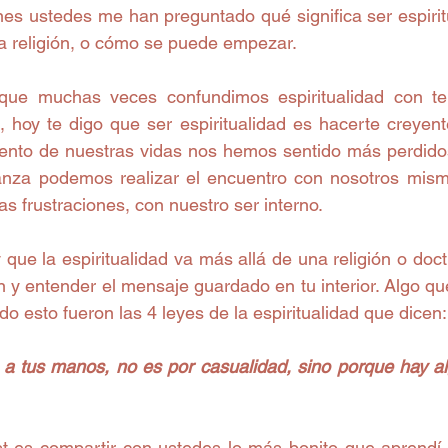
s ustedes me han preguntado qué significa ser espiritual
a religión, o cómo se puede empezar.
 que muchas veces confundimos espiritualidad con te
, hoy te digo que ser espiritualidad es hacerte creyent
nto de nuestras vidas nos hemos sentido más perdidos
nza podemos realizar el encuentro con nosotros mismo
s frustraciones, con nuestro ser interno.
 que la espiritualidad va más allá de una religión o doctr
n y entender el mensaje guardado en tu interior. Algo qu
o esto fueron las 4 leyes de la espiritualidad que dicen:
ga a tus manos, no es por casualidad, sino porque hay al
st es compartir con ustedes lo más bonito que aprendí e