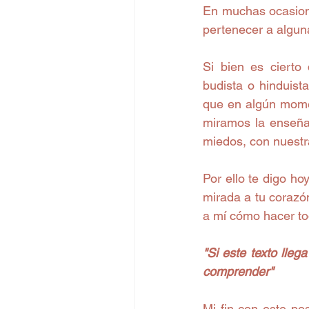
En muchas ocasione
pertenecer a algun
Si bien es cierto
budista o hinduista
que en algún mome
miramos la enseña
miedos, con nuestra
Por ello te digo hoy
mirada a tu corazó
a mí cómo hacer tod
"Si este texto lle
comprender"
Mi fin con este po