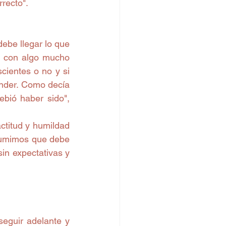
ecto". 
ebe llegar lo que 
e con algo mucho 
ientes o no y si 
nder. Como decía 
bió haber sido", 
titud y humildad 
umimos que debe 
in expectativas y 
seguir adelante y 