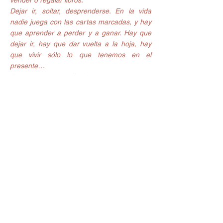
vender o regalar libros.
Dejar ir, soltar, desprenderse. En la vida 
nadie juega con las cartas marcadas, y hay 
que aprender a perder y a ganar. Hay que 
dejar ir, hay que dar vuelta a la hoja, hay 
que vivir sólo lo que tenemos en el 
presente…
El pasado ya pasó. No esperes que te lo 
devuelvan, no esperes que te reconozcan, 
no esperes que alguna vez se den cuenta 
de quién eres tú… Suelta el resentimiento. El 
prender “tu televisor personal” para darle y 
darle al asunto, lo único que consigue es 
dañarte lentamente, envenenarte y 
amargarte.
La vida está para adelante, nunca para 
atrás. ¿Noviazgos o amistades que no 
clausuran?, ¿Posibilidades de regresar? (¿a 
qué?), ¿Necesidad de aclaraciones?, 
¿Palabras que no se dijeron?, ¿Silencios 
que lo invadieron? Si puedes enfrentarlos ya 