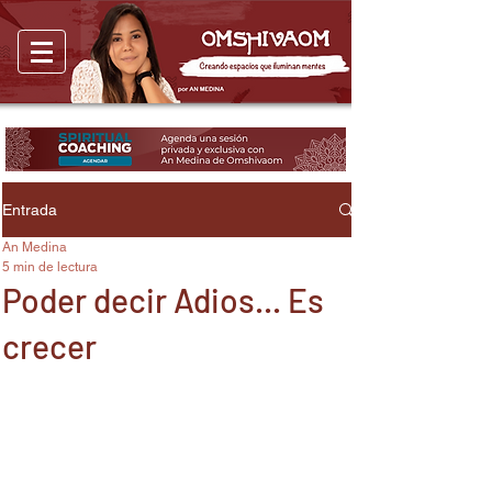
Entrada
An Medina
5 min de lectura
Poder decir Adios... Es
crecer