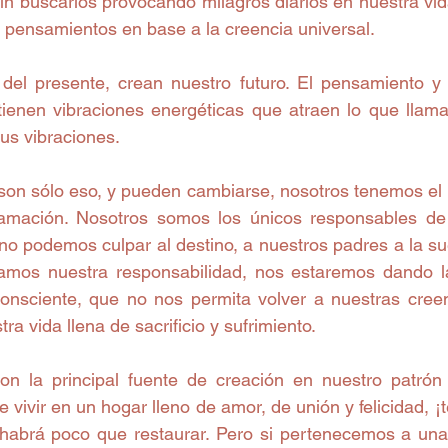
sin buscarlos provocando milagros diarios en nuestra vi
 pensamientos en base a la creencia universal.
el presente, crean nuestro futuro. El pensamiento y 
ienen vibraciones energéticas que atraen lo que llama
us vibraciones.
on sólo eso, y pueden cambiarse, nosotros tenemos el p
amación. Nosotros somos los únicos responsables de 
o podemos culpar al destino, a nuestros padres a la sue
tamos nuestra responsabilidad, nos estaremos dando l
onsciente, que no nos permita volver a nuestras creen
ra vida llena de sacrificio y sufrimiento.
n la principal fuente de creación en nuestro patrón 
e vivir en un hogar lleno de amor, de unión y felicidad, ¡
abrá poco que restaurar. Pero si pertenecemos a una f