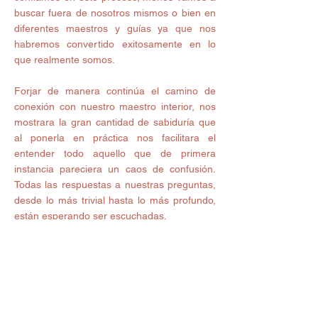
buscar fuera de nosotros mismos o bien en 
diferentes maestros y guías ya que nos 
habremos convertido exitosamente en lo 
que realmente somos.
Forjar de manera continúa el camino de 
conexión con nuestro maestro interior, nos 
mostrara la gran cantidad de sabiduría que 
al ponerla en práctica nos facilitara el 
entender todo aquello que de primera 
instancia pareciera un caos de confusión. 
Todas las respuestas a nuestras preguntas, 
desde lo más trivial hasta lo más profundo, 
están esperando ser escuchadas. 
Tan solo debemos poner atención y 
permitirnos largos espacios de silencio para 
poder escuchar aquella voz interior llena de 
conocimiento, el saber que podemos contar 