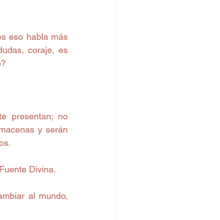
es eso habla más 
udas, coraje, es 
o?
e presentan; no 
lmacenas y serán 
os.
 Fuente Divina.
mbiar al mundo, 