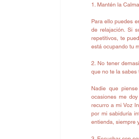
1. Mantén la Calm
Para ello puedes e
de relajación. Si 
repetitivos, te pu
está ocupando tu 
2. No tener demasi
que no te la sabes
Nadie que piense
ocasiones me doy 
recurro a mi Voz In
por mi sabiduría i
entienda, siempre 
3. Escuchar con co