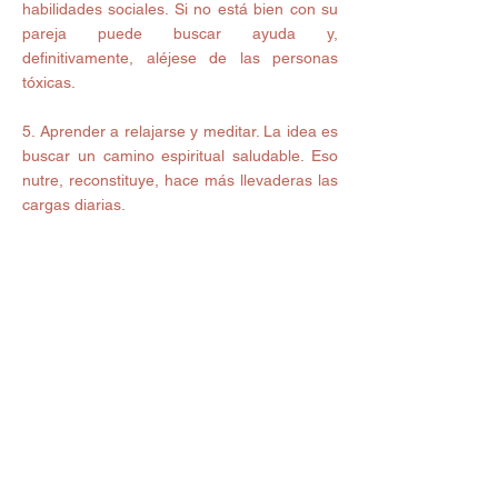
habilidades sociales. Si no está bien con su 
pareja puede buscar ayuda y, 
definitivamente, aléjese de las personas 
tóxicas.
5. Aprender a relajarse y meditar. La idea es 
buscar un camino espiritual saludable. Eso 
nutre, reconstituye, hace más llevaderas las 
cargas diarias.
Es importante que entiendas que cada 
persona es diferente y que así como dejaste 
de amarte, para quererte también será un 
proceso corto o largo, pero tu siempre serás 
el factor más importante para lograrlo 
porque depende de ti. 
An Medina