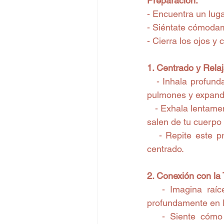
Preparación:
- Encuentra un luga
- Siéntate cómodam
- Cierra los ojos y
1. Centrado y Relaj
   - Inhala profund
pulmones y expand
   - Exhala lentame
salen de tu cuerpo
   - Repite este p
centrado.
2. Conexión con la 
   - Imagina raíc
profundamente en la
   - Siente cómo 