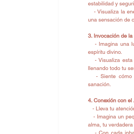
estabilidad y segur
   - Visualiza la e
una sensación de ca
3. Invocación de la
   - Imagina una l
espíritu divino.
   - Visualiza est
llenando todo tu se
   - Siente cómo 
sanación.
4. Conexión con el
   - Lleva tu atenci
   - Imagina un pe
alma, tu verdadera
   - Con cada inha