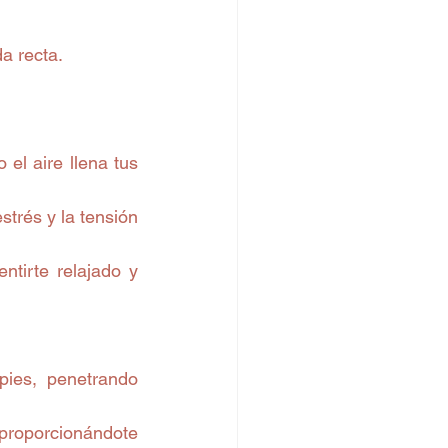
a recta.
el aire llena tus 
trés y la tensión 
tirte relajado y 
ies, penetrando 
roporcionándote 