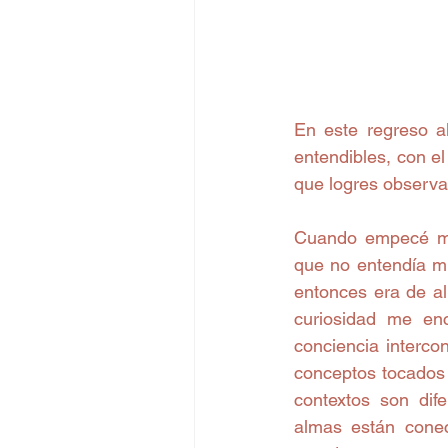
En este regreso a
entendibles, con el
que logres observar
Cuando empecé mi
que no entendía mu
entonces era de a
curiosidad me enc
conciencia interco
conceptos tocados 
contextos son dif
almas están conec