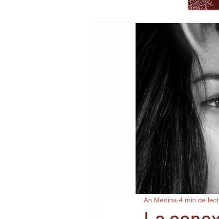
An Medina
4 min de lec
La conex