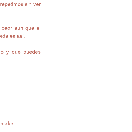
epetimos sin ver 
peor aún que el 
ida es así.
do y qué puedes 
onales.