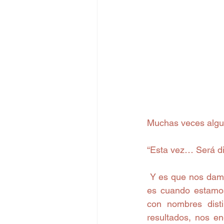
Muchas veces algu
“Esta vez… Será di
 Y es que nos damos cuenta que en nuestra vida se repiten ciclos, y el más común de todo 
es cuando estamos
con nombres disti
resultados, nos e