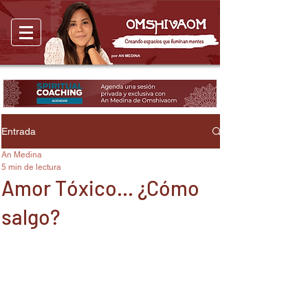
Entrada
An Medina
5 min de lectura
Amor Tóxico... ¿Cómo
salgo?