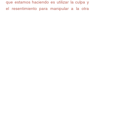
que estamos haciendo es utilizar la culpa y 
el resentimiento para manipular a la otra 
persona (para que se sienta mal en el 
presente), aparte de perder de vista el 
problema actual. Al final la relación se 
convierte en un constante esfuerzo por 
ambas personas para probar que son 
“menos culpables” o menos “malos” que el 
otro, en lugar de intentar ambos ser mejores 
para el otro. Debes aceptar que para estar 
con alguien tienes que aceptar sus errores y 
su pasado. Si algo nos afectó tanto en el 
pasado, entonces ese era el momento para 
trabajarlo, no ahora. El pasado, pasado es, y 
pasado debe ser.
Lo cierto es que las relaciones de pareja 
son complicadas ya que debe permanecer 
en equilibro los intereses de ambos pero lo 
que debemos mantener claro cada uno de 
nuestros días es que nadie, ninguna 