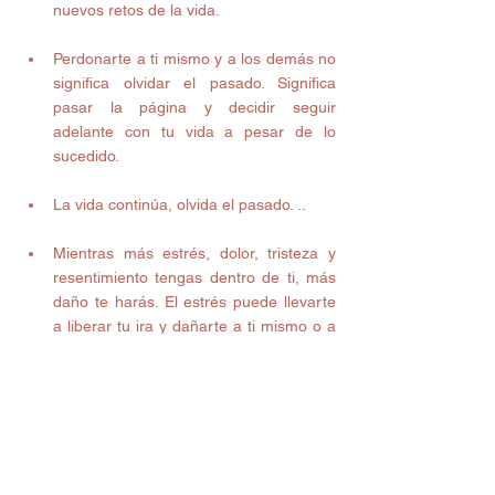
nuevos retos de la vida. 
Perdonarte a ti mismo y a los demás no 
significa olvidar el pasado. Significa 
pasar la página y decidir seguir 
adelante con tu vida a pesar de lo 
sucedido. 
La vida continúa, olvida el pasado. .. 
Mientras más estrés, dolor, tristeza y 
resentimiento tengas dentro de ti, más 
daño te harás. El estrés puede llevarte 
a liberar tu ira y dañarte a ti mismo o a 
otros a tu alrededor, pero si te 
perdonas, la ira y las cosas malas se 
marcharán. 
En lugar de pensar en el pasado, 
concéntrate en el presente empezarás 