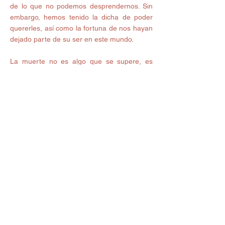
de lo que no podemos desprendernos. Sin 
embargo, hemos tenido la dicha de poder 
quererles, así como la fortuna de nos hayan 
dejado parte de su ser en este mundo. 
La muerte no es algo que se supere, es 
algo que se acepta. Quizá no encontremos 
la salida en mucho tiempo, quizá no 
superemos las ausencias en muchos 
meses… 
Pero hay algo que ni siquiera la muerte 
rompe: el AMOR, y aunque ya no podamos 
ver a la otra persona, ni sentir su aroma, ni 
escuchar su voz, ni mirarle a los ojos, ni 
abrazarle físicamente, siempre podremos 
cerrar nuestros ojos para recordarle, para 
decirle desde nuestro corazón que le 
echamos de menos, que le amamos, que 
nos perdone, que nos abrace. 