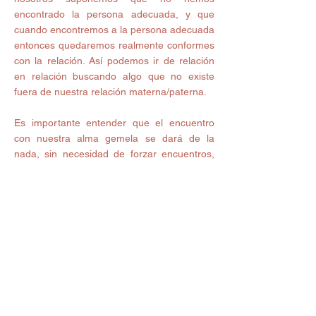
encontrado la persona adecuada, y que 
cuando encontremos a la persona adecuada 
entonces quedaremos realmente conformes 
con la relación. Así podemos ir de relación 
en relación buscando algo que no existe 
fuera de nuestra relación materna/paterna. 
Es importante entender que el encuentro 
con nuestra alma gemela se dará de la 
nada, sin necesidad de forzar encuentros, 
sin que sea parecido a algo o a alguien, con 
mucho amor y respeto hacia ti, con una 
confianza ciega, sin expectativas, sólo 
siendo y dejando ser.  
Cuando ya no esperes, cuando ya no 
forces, cuando ya no intentes cambiar, 
cuando ya sólo quieras ser una nueva y 
mejor versión de ti mismo, entonces, estarás 
en presencia de tu Alma Gemela.  