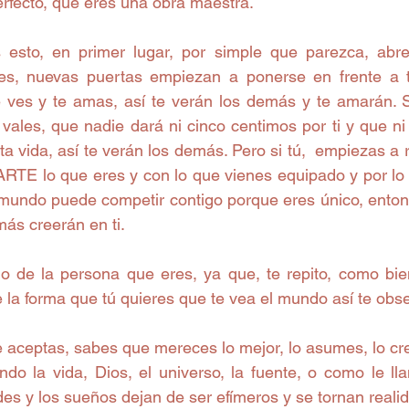
rfecto, que eres una obra maestra. 
esto, en primer lugar, por simple que parezca, abre
des, nuevas puertas empiezan a ponerse en frente a t
e ves y te amas, así te verán los demás y te amarán. S
vales, que nadie dará ni cinco centimos por ti y que ni 
a vida, así te verán los demás. Pero si tú,  empiezas a 
RTE lo que eres y con lo que vienes equipado y por l
mundo puede competir contigo porque eres único, ento
más creerán en ti. 
lo de la persona que eres, ya que, te repito, como bie
 la forma que tú quieres que te vea el mundo así te obse
 aceptas, sabes que mereces lo mejor, lo asumes, lo cree
do la vida, Dios, el universo, la fuente, o como le llam
es y los sueños dejan de ser efímeros y se tornan realid