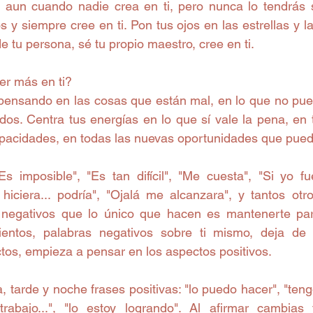
 aun cuando nadie crea en ti, pero nunca lo tendrás si
 y siempre cree en ti. Pon tus ojos en las estrellas y l
 tu persona, sé tu propio maestro, cree en ti. 
r más en ti?  
pensando en las cosas que están mal, en lo que no pued
dos. Centra tus energías en lo que sí vale la pena, en t
pacidades, en todas las nuevas oportunidades que puede
s imposible", "Es tan difícil", "Me cuesta", "Si yo fue
, hiciera... podría", "Ojalá me alcanzara", y tantos otro
negativos que lo único que hacen es mantenerte para
entos, palabras negativos sobre ti mismo, deja de c
tos, empieza a pensar en los aspectos positivos.  
 tarde y noche frases positivas: "lo puedo hacer", "ten
 trabajo...", "lo estoy logrando". Al afirmar cambias