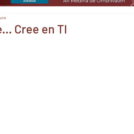
tura
... Cree en TI