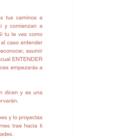
s tus caminos a 
i y comienzan a 
i tu te ves como 
al caso entender 
reconocer, asumir 
o cual ENTENDER 
nces empezarás a 
n dicen y es una 
rvarán. 
s y lo proyectas 
es trae hacia ti 
ades. 