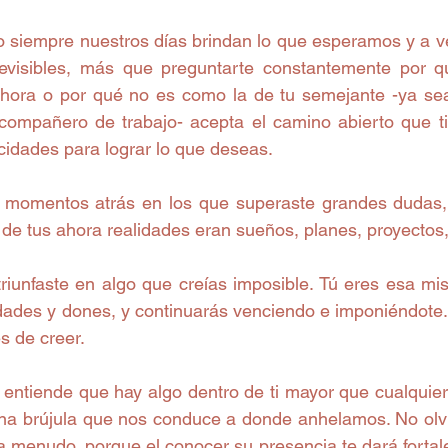
no siempre nuestros días brindan lo que esperamos y a v
visibles, más que preguntarte constantemente por qu
hora o por qué no es como la de tu semejante -ya sea
, compañero de trabajo- acepta el camino abierto que ti
cidades para lograr lo que deseas. 
momentos atrás en los que superaste grandes dudas, co
de tus ahora realidades eran sueños, planes, proyectos,
iunfaste en algo que creías imposible. Tú eres esa mi
ades y dones, y continuarás venciendo e imponiéndote. N
s de creer. 
 entiende que hay algo dentro de ti mayor que cualquier 
a brújula que nos conduce a donde anhelamos. No olvid
 a menudo, porque el conocer su presencia te dará fortale