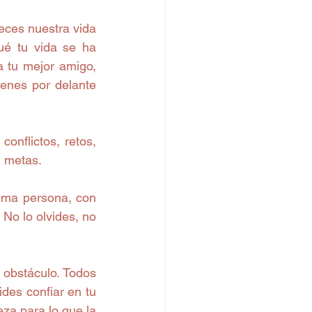
eces nuestra vida 
é tu vida se ha 
 tu mejor amigo, 
enes por delante 
nflictos, retos, 
 metas.  
sma persona, con 
o lo olvides, no 
obstáculo. Todos 
es confiar en tu 
za para lo que la 