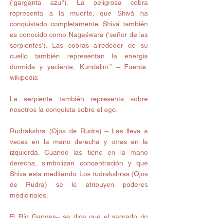
(‘garganta azul’). La peligrosa cobra 
representa a la muerte, que Shivá ha 
conquistado completamente. Shivá también 
es conocido como Nageśwara (‘señor de las 
serpientes’). Las cobras alrededor de su 
cuello también representan la energía 
dormida y yaciente, Kundalinī.” – Fuente: 
wikipedia
La serpiente también representa sobre 
nosotros la conquista sobre el ego. 
Rudrakshra (Ojos de Rudra) – Las lleva a 
veces en la mano derecha y otras en la 
izquierda. Cuando las tiene en la mano 
derecha, simbolizan concentración y que 
Shiva esta meditando. Los rudrakshras (Ojos 
de Rudra) se le atribuyen poderes 
medicinales. 
El Río Ganges– se dice que el sagrado rio 