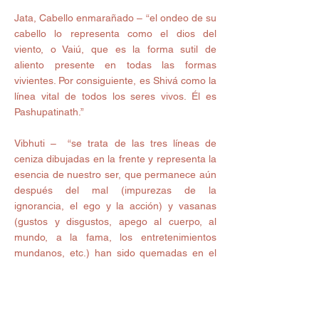
Jata, Cabello enmarañado – “el ondeo de su 
cabello lo representa como el dios del 
viento, o Vaiú, que es la forma sutil de 
aliento presente en todas las formas 
vivientes. Por consiguiente, es Shivá como la 
línea vital de todos los seres vivos. Él es 
Pashupatinath.” 
Vibhuti –  “se trata de las tres líneas de 
ceniza dibujadas en la frente y representa la 
esencia de nuestro ser, que permanece aún 
después del mal (impurezas de la 
ignorancia, el ego y la acción) y vasanas 
(gustos y disgustos, apego al cuerpo, al 
mundo, a la fama, los entretenimientos 
mundanos, etc.) han sido quemadas en el 
fuego del conocimiento. El vibhuti es 
reverenciado como la forma de Shivá y 
simboliza la inmortalidad del alma y la gloria 
manifiesta del dios.” 