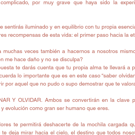
 complicado, por muy grave que haya sido la experi
sentirás iluminado y en equilibrio con tu propia esencia
es recompensas de esta vida: el primer paso hacia la et
ta muchas veces también a hacernos a nosotros mismos
en me hace daño y no se disculpa? 
esta te darás cuenta que tu propia alma te llevará a p
cuerda lo importante que es en este caso “saber olvidar“. 
rir por aquel que no pudo o supo demostrar que te valor
R Y OLVIDAR. Ambos se convertirán en la clave par
l y evolución como gran ser humano que eres. 
alores te permitirá deshacerte de la mochila cargada que
 te deja mirar hacia el cielo, el destino que todos nos