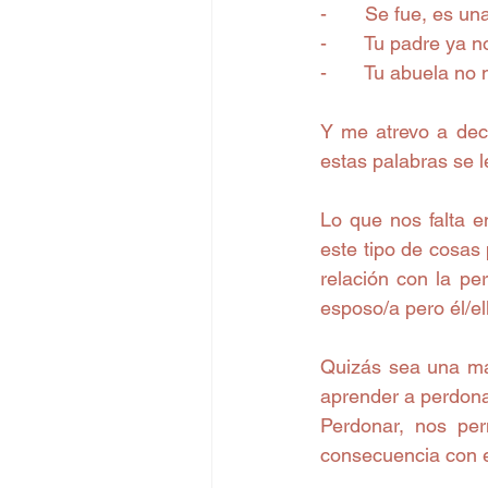
-       Se fue, es 
-       Tu padre ya
-       Tu abuela no
Y me atrevo a dec
estas palabras se l
Lo que nos falta e
este tipo de cosas 
relación con la pe
esposo/a pero él/ell
Quizás sea una mal
aprender a perdona
Perdonar, nos per
consecuencia con e