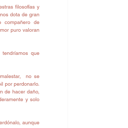
ras filosofías y 
nos dota de gran 
o compañero de 
amor puro valoran 
 tendríamos que 
alestar,  no se 
 por perdonarlo. 
n de hacer daño, 
deramente y solo 
perdónalo, aunque 