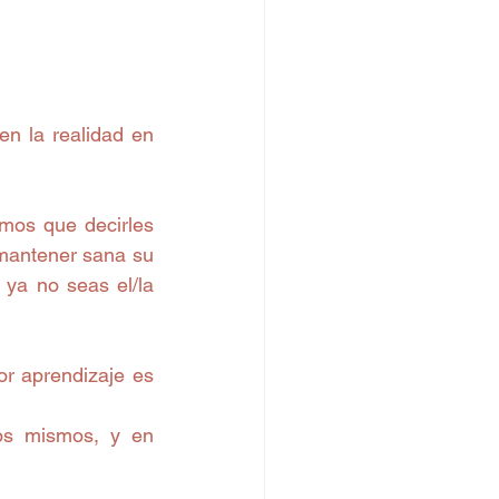
n la realidad en 
mos que decirles 
 mantener sana su 
ya no seas el/la 
r aprendizaje es 
os mismos, y en 