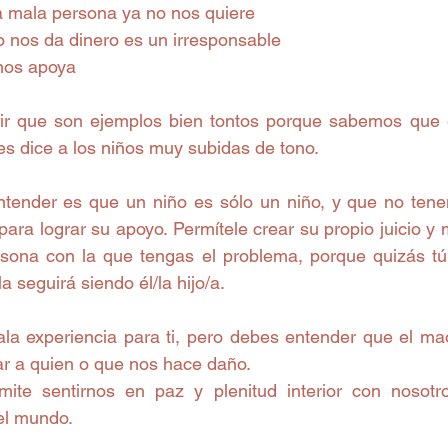
una mala persona ya no nos quiere 
 no nos da dinero es un irresponsable 
 nos apoya 
ir que son ejemplos bien tontos porque sabemos que e
es dice a los niños muy subidas de tono. 
ntender es que un niño es sólo un niño, y que no tene
para lograr su apoyo. Permítele crear su propio juicio y
rsona con la que tengas el problema, porque quizás tú 
a seguirá siendo él/la hijo/a.   
a experiencia para ti, pero debes entender que el mao
r a quien o que nos hace daño. 
mite sentirnos en paz y plenitud interior con nosotr
l mundo. 