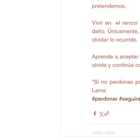
pretendemos. 
Vivir en  el renco
daño. Únicamente, 
olvidar lo ocurrido. 
Aprende a aceptar l
olvida y continúa c
“Si no perdonas po
Lama
#perdonar
#seguir