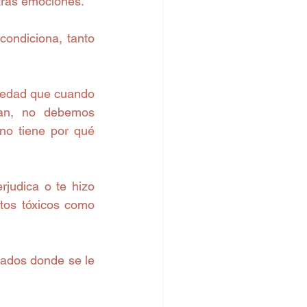
tras emociones. 
ndiciona, tanto 
 edad que cuando 
an, no debemos 
o tiene por qué 
judica o te hizo 
tos tóxicos como 
ados donde se le 