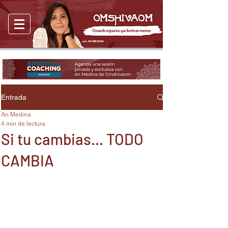
Entrada
An Medina
4 min de lectura
Si tu cambias... TODO
CAMBIA