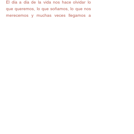
El día a día de la vida nos hace olvidar lo 
que queremos, lo que soñamos, lo que nos 
merecemos y muchas veces llegamos a 
conformarnos con lo que bueno nos tocó.
La vida es eso que tienes ahora mismo, y si 
decidimos apostar por nosotros, estaremos 
apostando por nuestro bienestar.
#sueños
#magia
#pensarpositivo
#superación
#transformarse
#transformación
Ver todo
Entradas recientes