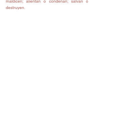
maldicen; alientan o condenan; salvan o 
destruyen. 
Entonces, procura que tus palabras siempre 
sean motivo de bendición, agradecimiento y 
que proyecten lo bueno que hay en tu 
corazón. 
#palabras
#mente
Ver todo
Entradas recientes