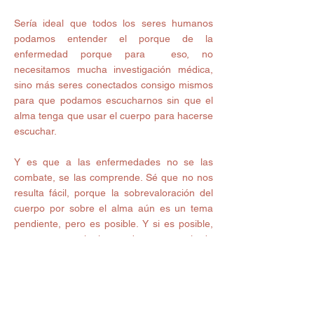
Sería ideal que todos los seres humanos 
podamos entender el porque de la 
enfermedad porque para  eso, no 
necesitamos mucha investigación médica, 
sino más seres conectados consigo mismos 
para que podamos escucharnos sin que el 
alma tenga que usar el cuerpo para hacerse 
escuchar. 
Y es que a las enfermedades no se las 
combate, se las comprende. Sé que no nos 
resulta fácil, porque la sobrevaloración del 
cuerpo por sobre el alma aún es un tema 
pendiente, pero es posible. Y si es posible, 
porque ante el alma toda excusa pierde 
fuerzas. 
Por eso, cuando la enfermedad nos visite, 
en la forma en que lo haga, atendamos el 