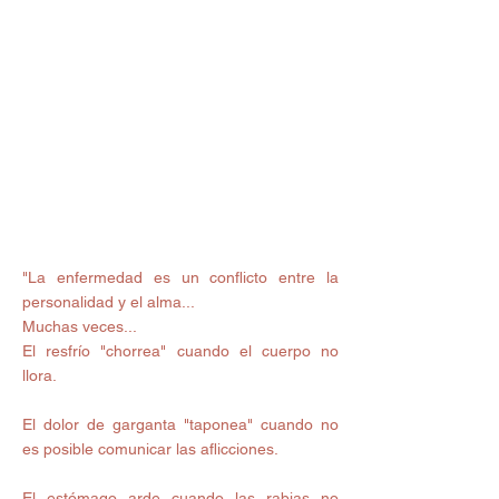
"La enfermedad es un conflicto entre la 
personalidad y el alma... 
Muchas veces... 
El resfrío "chorrea" cuando el cuerpo no 
llora. 
El dolor de garganta "taponea" cuando no 
es posible comunicar las aflicciones. 
El estómago arde cuando las rabias no 