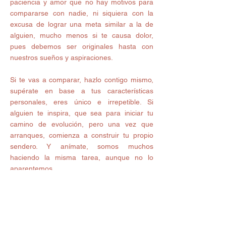
paciencia y amor que no hay motivos para 
compararse con nadie, ni siquiera con la 
excusa de lograr una meta similar a la de 
alguien, mucho menos si te causa dolor, 
pues debemos ser originales hasta con 
nuestros sueños y aspiraciones. 
Si te vas a comparar, hazlo contigo mismo, 
supérate en base a tus características 
personales, eres único e irrepetible. Si 
alguien te inspira, que sea para iniciar tu 
camino de evolución, pero una vez que 
arranques, comienza a construir tu propio 
sendero. Y anímate, somos muchos 
haciendo la misma tarea, aunque no lo 
aparentemos… 
ACEPTATE, tal cual eres... Cambia todo lo 
que quieras de ti, mientras sea para 
complacerte a TI y Sólo a TI... 