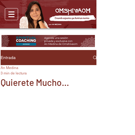
Entrada
An Medina
3 min de lectura
Quierete Mucho...