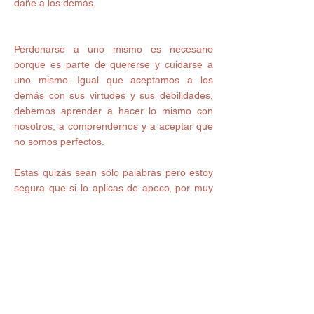
dañe a los demás.
Perdonarse a uno mismo es necesario 
porque es parte de quererse y cuidarse a 
uno mismo. Igual que aceptamos a los 
demás con sus virtudes y sus debilidades, 
debemos aprender a hacer lo mismo con 
nosotros, a comprendernos y a aceptar que 
no somos perfectos. 
Estas quizás sean sólo palabras pero estoy 
segura que si lo aplicas de apoco, por muy 
dificil que sea, lograrás ver una 
transformación en ti y en tu vida, porque 
insisto, no es lo que los demás hacen o 
dejan de hacer para con nosotros es lo que 
TÚ empiezas a hacer por ti. Es momento de 
despertar de la situación en la que te 
encuentras, toma el mando de tu vida deja 
de esperar que sucedan las cosas, acepta 