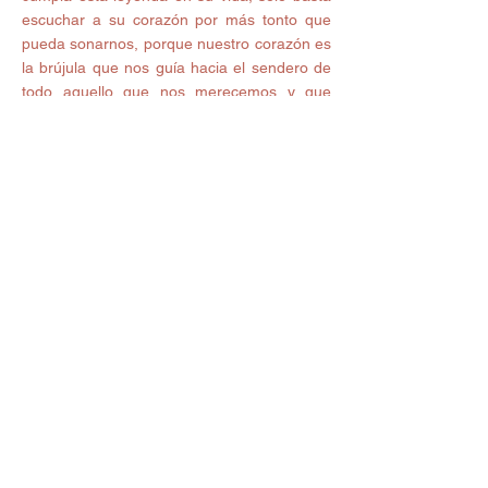
escuchar a su corazón por más tonto que 
pueda sonarnos, porque nuestro corazón es 
la brújula que nos guía hacia el sendero de 
todo aquello que nos merecemos y que 
cuando dejamos de lado el ego podemos 
lograr la mayor manifestación de amor para 
nuestra vida.  
Siempre tomando en cuenta que un amor 
así no es aguantar dolor, tristeza o 
sufrimiento, porque por un amor así no 
tienes que luchar, no tienes que cambiar, no 
tienes que imponer o manipular.... Por un 
amor así sólo tienes que sentir porque el ya 
viene escrito en ti.  