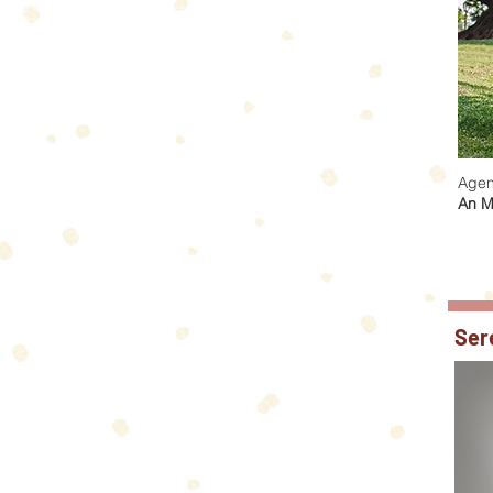
Agen
An M
Ser