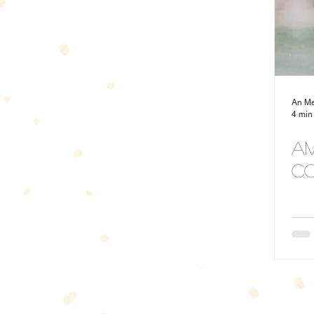
An M
4 min
Am
c