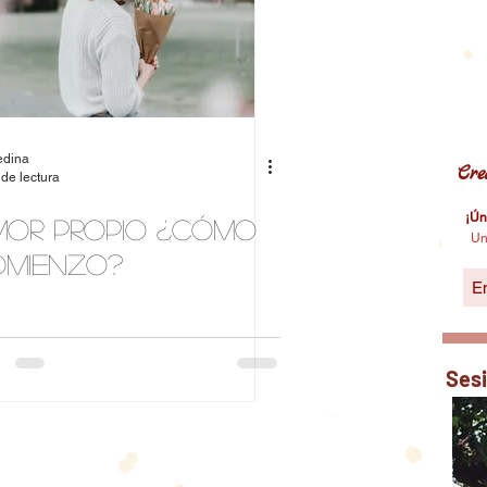
edina
Cre
 de lectura
¡Ún
or propio ¿Cómo
Un
omienzo?
Ses