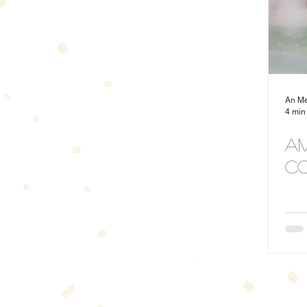
An M
4 min
Am
c