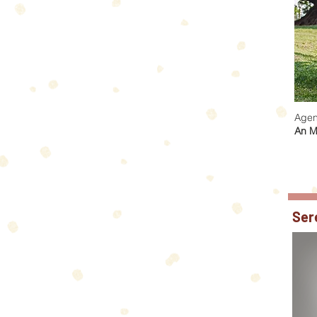
Agen
An M
Ser