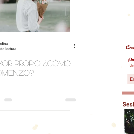
edina
Cre
 de lectura
¡Ún
or propio ¿Cómo
Un
omienzo?
Ses