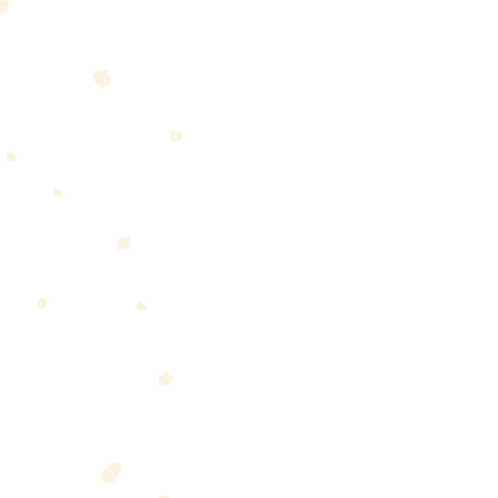
Amor
Empezando
Tu c
Consejos para bloguear