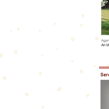
Agen
An M
Ser