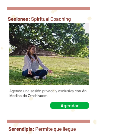
Sesiones:
Spiritual Coaching
Agenda una sesión privada y exclusiva con
An
Medina de Omshivaom.
Agendar
Serendipia:
Permite que llegue