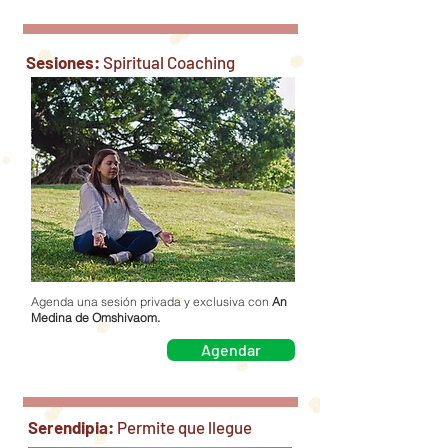
Sesiones:
Spiritual Coaching
Agenda una sesión privada y exclusiva con
An
Medina de Omshivaom.
Agendar
Serendipia:
Permite que llegue