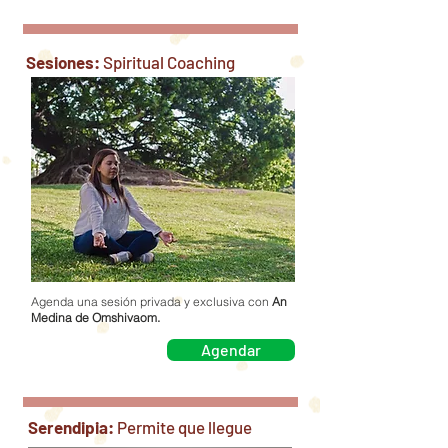
Sesiones:
Spiritual Coaching
Agenda una sesión privada y exclusiva con
An
Medina de Omshivaom.
Agendar
Serendipia:
Permite que llegue