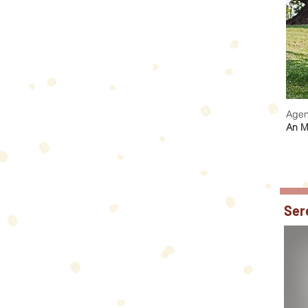
Agen
An M
Ser