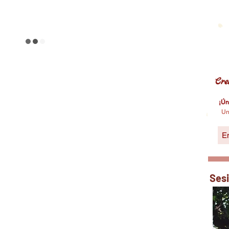
omunidad
Cre
¡Ún
Un
Ses