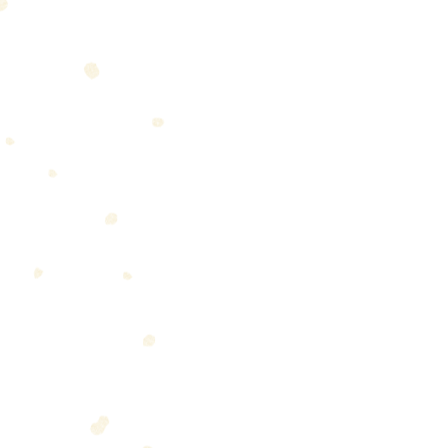
Amor
Empezando
Tu c
Consejos para bloguear