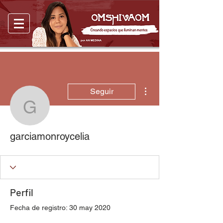
Más acciones
Seguir
garciamonroycelia
garciamonroycelia
Perfil
Fecha de registro: 30 may 2020