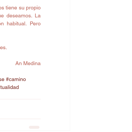
 tiene su propio 
ue deseamos. La 
 habitual. Pero 
es.
An Medina
se
#camino
itualidad