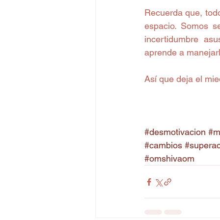
Recuerda que, todo
espacio. Somos se
incertidumbre asu
aprende a manejarl
Así que deja el mie
#desmotivacion
#m
#cambios
#superac
#omshivaom