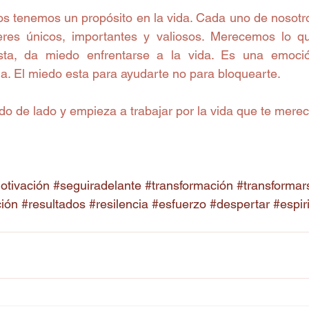
s tenemos un propósito en la vida. Cada uno de nosotros
res únicos, importantes y valiosos. Merecemos lo q
sta, da miedo enfrentarse a la vida. Es una emoción
a. El miedo esta para ayudarte no para bloquearte.
do de lado y empieza a trabajar por la vida que te merec
otivación
#seguiradelante
#transformación
#transformar
ión
#resultados
#resilencia
#esfuerzo
#despertar
#espir