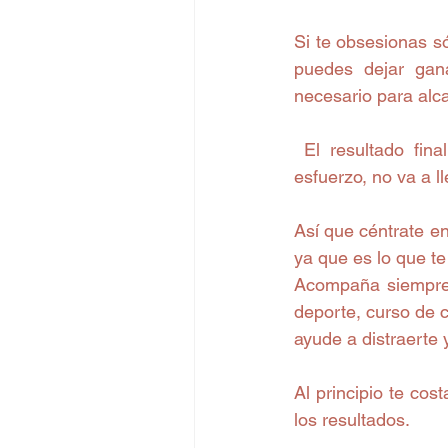
Si te obsesionas só
puedes dejar gan
necesario para alc
 El resultado final es la suma de tu conocimiento (que son tus aprendizajes), más tu 
esfuerzo, no va a ll
Así que céntrate e
ya que es lo que t
Acompaña siempre e
deporte, curso de c
ayude a distraerte 
Al principio te cos
los resultados.