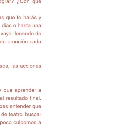
ograr? ¿Con qué 
s que te harás y 
días o hasta una 
vaya llenando de 
 de emoción cada 
sos, las acciones 
y que aprender a 
resultado final. 
ebes entender que 
e teatro, buscar 
mpoco culpemos a 