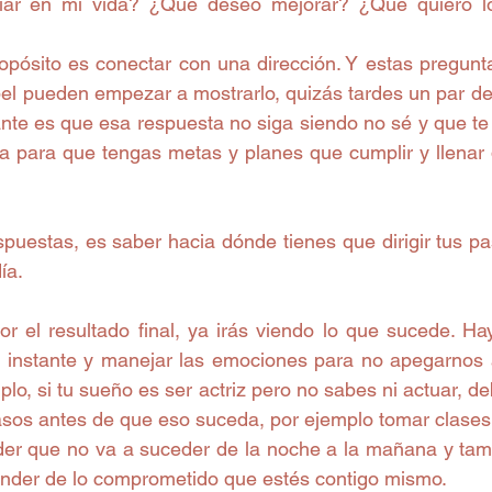
iar en mi vida? ¿Qué deseo mejorar? ¿Qué quiero l
opósito es conectar con una dirección. Y estas pregunta
el pueden empezar a mostrarlo, quizás tardes un par de 
nte es que esa respuesta no siga siendo no sé y que te 
a para que tengas metas y planes que cumplir y llenar
puestas, es saber hacia dónde tienes que dirigir tus pa
ía.
r el resultado final, ya irás viendo lo que sucede. Ha
a instante y manejar las emociones para no apegarnos al 
o, si tu sueño es ser actriz pero no sabes ni actuar, d
asos antes de que eso suceda, por ejemplo tomar clases d
der que no va a suceder de la noche a la mañana y ta
ender de lo comprometido que estés contigo mismo.