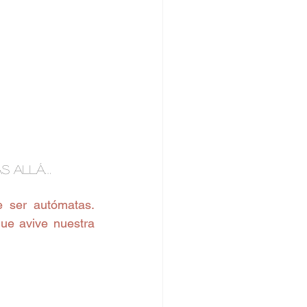
ás allá… 
 ser autómatas. 
ue avive nuestra 