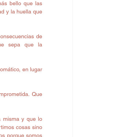
s bello que las 
d y la huella que 
consecuencias de 
ue sepa que la 
mático, en lugar 
mprometida. Que 
 misma y que lo 
timos cosas sino 
dos porque somos 