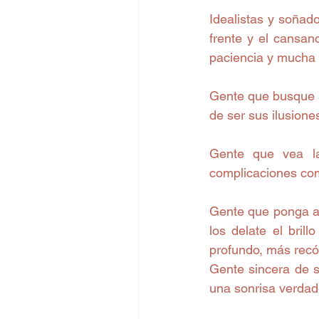
Idealistas y soñad
frente y el cansan
paciencia y mucha f
Gente que busque s
de ser sus ilusione
Gente que vea la
complicaciones como
Gente que ponga am
los delate el bril
profundo, más recón
Gente sincera de s
una sonrisa verda