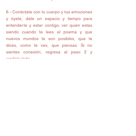
6.- Conéctate con tu cuerpo y tus emociones 
y óyete, date un espacio y tiempo para 
entenderte y estar contigo, ver quien estas 
siendo cuando te lees el poema y que 
nuevos mundos te son posibles, que te 
dices, como te ves, que piensas. Si no 
sientes conexión, regresa al paso 2 y 
repítelo todo. 
7.- Aprovecha esa emoción y conexión 
contigo para accionar y comenzar a dar los 
pasos necesarios para que la pasión 
regrese a tu vida  y hagas lo que amas y 
ames lo que haces. No importa que el 
primer paso sea pequeño, lo importante es 
que lo des y te comprometas contigo a 
seguir adelante por llegar y encontrar la 
felicidad. 