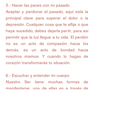
5.- Hacer las paces con mi pasado 
Aceptar y perdonar el pasado, aquí está la 
principal clave para superar el dolor o la 
depresión. Cualquier cosa que te aflija o que 
haya sucedido, debes dejarla partir, para así 
permitir que la luz llegue a tu vida. El perdón 
no es un acto de compasión hacia los 
demás, es un acto de bondad hacia 
nosotros mismos. Y cuando lo hagas de 
corazón transformarás tu situación. 
6.- Escuchar y entender mi cuerpo 
Nuestro Ser tiene muchas formas de 
manifestarse, una de ellas es a través de 
nuestro cuerpo, por lo tanto debes a 
reconocer las señales que tu cuerpo te 
envía ante diferentes situaciones, en forma 
de sensaciones y evitar meter la cabeza en 
la boca del lobo si sientes que eso te traerá 
problemas. También puedes implementar 